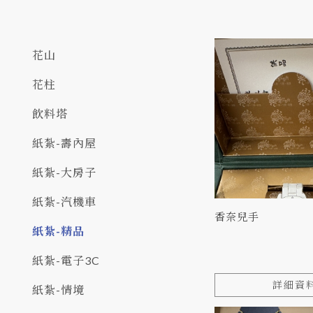
花山
花柱
飲料塔
紙紮-壽內屋
紙紮-大房子
紙紮-汽機車
香奈兒手
紙紮-精品
紙紮-電子3C
詳細資
紙紮-情境