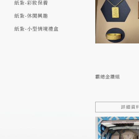
紙紮-彩妝保養
紙紮-休閒興趣
紙紮-小型情境禮盒
霸總金鑽組
詳細資