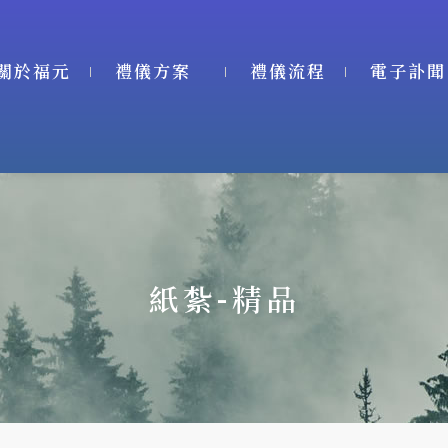
關於福元
禮儀方案
禮儀流程
電子訃聞
紙紮-精品