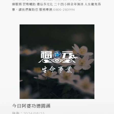
續服務 弱勢輔助 禮俗多元化 二十四小時全年無休 人生難免得
事，讓我們幫助您 服務專線:0800-283994
今日阿婆功德圓滿
發佈：2024/08/15