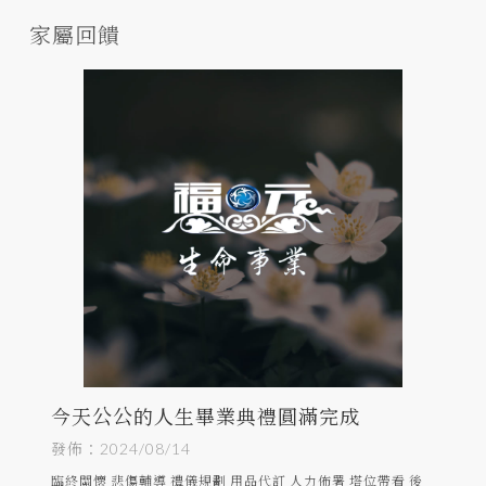
家屬回饋
今天公公的人生畢業典禮圓滿完成
發佈：2024/08/14
臨終關懷 悲傷輔導 禮儀規劃 用品代訂 人力佈署 塔位帶看 後