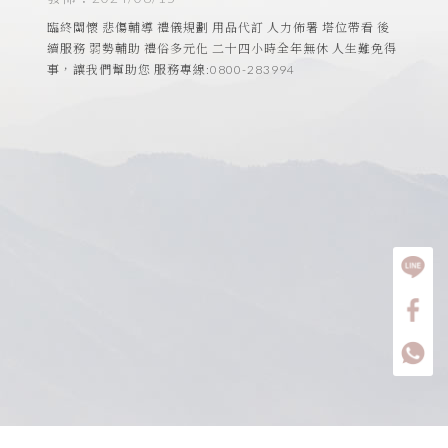
臨終關懷 悲傷輔導 禮儀規劃 用品代訂 人力佈署 塔位帶看 後
續服務 弱勢輔助 禮俗多元化 二十四小時全年無休 人生難免得
事，讓我們幫助您 服務專線:0800-283994